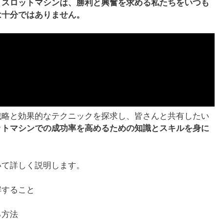
。
スロットマシンは、勝利と興奮を求める私たちをいつも
は十分ではありません。
戦略と効果的なテクニックを探求し、皆さんと共有したい
ットマシンでの成功率を高めるための知識とスキルを身に
いて詳しく説明します。
解すること
る方法