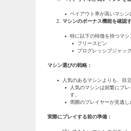
ペイアウト率が高いマシン
マシンのボーナス機能を確認
特に以下の特徴を持つマシ
フリースピン
プログレッシブジャッ
マシン選びの戦略：
人気のあるマシンよりも、目
人気のマシンは頻繁にプレ
す。
周囲のプレイヤーが見逃し
実際にプレイする前の準備：