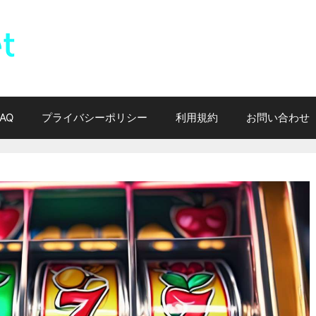
FAQ
プライバシーポリシー
利用規約
お問い合わせ