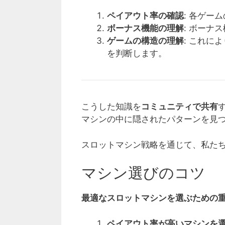
ペイアウト率の確認
: 各ゲー
ボーナス機能の理解
: ボーナ
ゲームの構造の理解
: これに
を判断します。
こうした知識を
コミュニティで共有
マシンの中に隠されたパターンを見
スロットマシン戦略を通じて、私た
マシン選びのコツ
最適なスロットマシンを選ぶための
ペイアウト率が高いマシンを