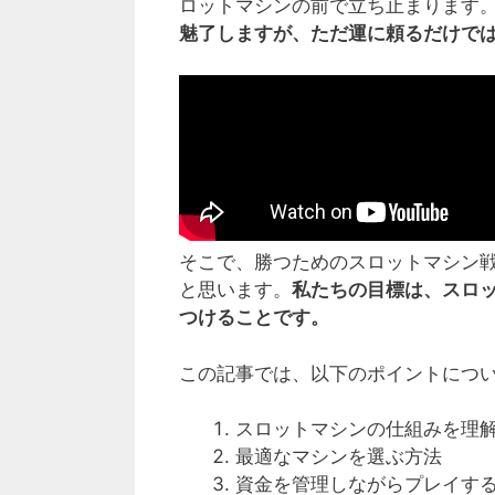
ロットマシンの前で立ち止まります
魅了しますが、ただ運に頼るだけで
そこで、勝つためのスロットマシン
と思います。
私たちの目標は、スロ
つけることです。
この記事では、以下のポイントにつ
スロットマシンの仕組みを理
最適なマシンを選ぶ方法
資金を管理しながらプレイす