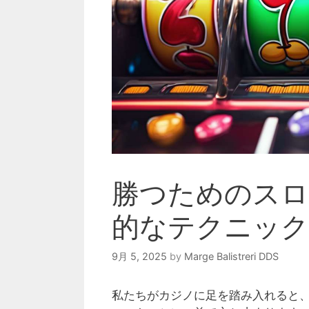
勝つためのスロ
的なテクニック
9月 5, 2025
by
Marge Balistreri DDS
私たちがカジノに足を踏み入れると